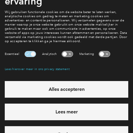
Neem contact op
Iets vragen?
Interesse? Meld je dan snel aan
Hiermee blijf je op de hoogte van het belangrijkste nieuws en
eventuele projecten
Ja, ik wil mij aanmelden
Heb je een vraag en wil je direct antwoord? Bel ons op
088
712 20 71
6 dagen per week beschikbaar (behalve tijdens