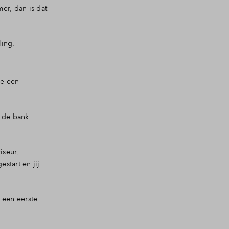
er, dan is dat
ing.
ie een
j de bank
iseur,
start en jij
 een eerste