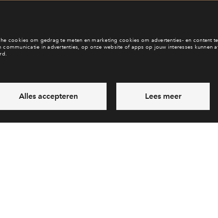
b je een vraag en wil je direct antwoord? Bel ons op
088 712 20 
6 dagen per week beschikbaar (behalve tijdens feestdagen)
ndaag gesloten, zaterdag zijn we vanaf
10:00 uur weer bereikb
via chat en telefoon
Laat een bericht achter
Veelgestelde vragen
Cooki