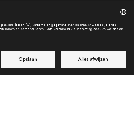
71
aar
es
Over BPD
Disclaimer
Privacy statement
Klachten