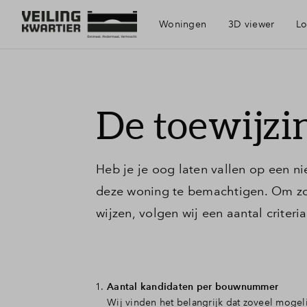
Woningen
3D viewer
Lo
Visie
De toewijzi
Bereikbaar
Heb je je oog laten vallen op een n
Voorzieni
deze woning te bemachtigen. Om zo
wijzen, volgen wij een aantal criteria
Duurzaamh
Geschiede
Aantal kandidaten per bouwnummer
Wij vinden het belangrijk dat zoveel moge