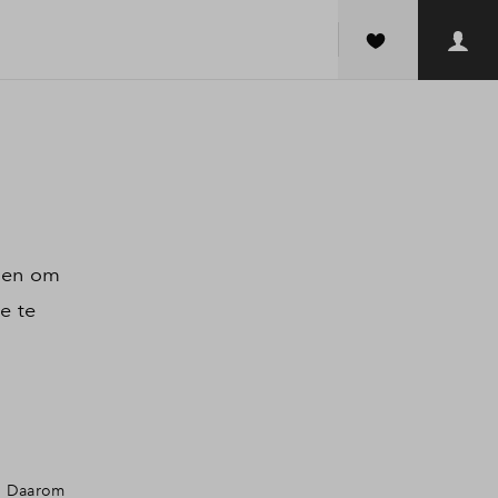
doen om
e te
n. Daarom