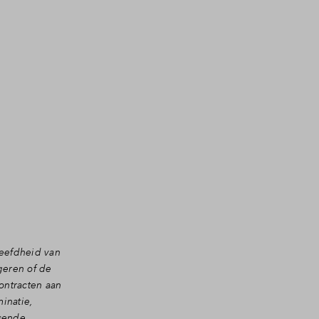
leefdheid van
geren of de
ontracten aan
inatie,
ssende