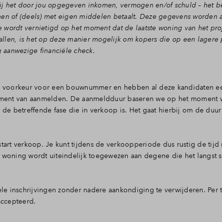
j – bij het door jou opgegeven inkomen, vermogen en/of schuld – het
en of (deels) met eigen middelen betaalt. Deze gegevens worden 
e wordt vernietigd op het moment dat de laatste woning van het proj
allen, is het op deze manier mogelijk om kopers die op een lagere 
g aanwezige financiële check.
te voorkeur voor een bouwnummer en hebben al deze kandidaten ee
oment van aanmelden. De aanmeldduur baseren we op het moment wa
de betreffende fase die in verkoop is. Het gaat hierbij om de duur
j start verkoop. Je kunt tijdens de verkoopperiode dus rustig de tij
woning wordt uiteindelijk toegewezen aan degene die het langst s
 inschrijvingen zonder nadere aankondiging te verwijderen. Per 
eaccepteerd.