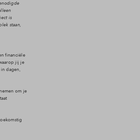
 benodigde
alleen
ect is
plek staan,
n financiële
arop jij je
 in dagen,
d nemen om je
taat
toekomstig