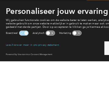
He
va