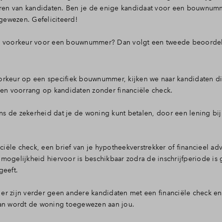
Toewijzing
uren van kandidaten. Ben je de enige kandidaat voor een bouwnumm
gewezen. Gefeliciteerd!
te voorkeur voor een bouwnummer? Dan volgt een tweede beoordel
Contact
orkeur op een specifiek bouwnummer, kijken we naar kandidaten d
gen voorrang op kandidaten zonder financiële check.
ons de zekerheid dat je de woning kunt betalen, door een lening bi
ciële check, een brief van je hypotheekverstrekker of financieel adv
ogelijkheid hiervoor is beschikbaar zodra de inschrijfperiode is ge
eeft.
n er zijn verder geen andere kandidaten met een financiële check en
n wordt de woning toegewezen aan jou.