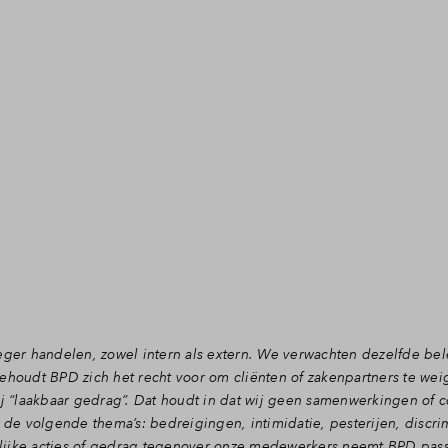
eger handelen, zowel intern als extern. We verwachten dezelfde be
ehoudt BPD zich het recht voor om cliënten of zakenpartners te wei
“laakbaar gedrag”. Dat houdt in dat wij geen samenwerkingen of c
 de volgende thema’s: bedreigingen, intimidatie, pesterijen, discrim
rgelijke acties of gedrag tegenover onze medewerkers neemt BPD pa