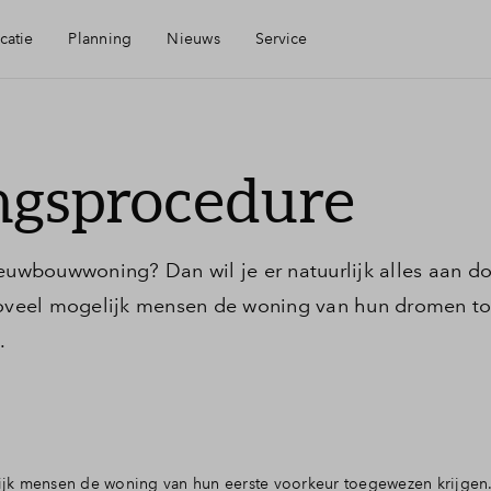
catie
Planning
Nieuws
Service
Mijn Eigen Huis
ngsprocedure
heid
Financiele check
ieuwbouwwoning? Dan wil je er natuurlijk alles aan 
ngen
Financiering
veel mogelijk mensen de woning van hun dromen to
.
eid
Woning kopen
nis
Veelgestelde vragen
lijk mensen de woning van hun eerste voorkeur toegewezen krijge