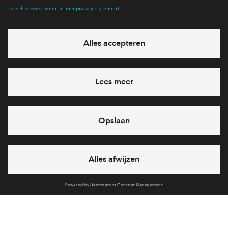
Hiermee blijf je op de hoogte van het belangrijkste nieuws en
eventuele projecten
Ja, ik wil mij aanmelden
Heb je een vraag en wil je direct antwoord? Bel ons op
088
712 20 71
6 dagen per week beschikbaar (behalve tijdens
feestdagen)
vandaag van
09:00 - 18:00 uur
via chat en telefoon
Cookies