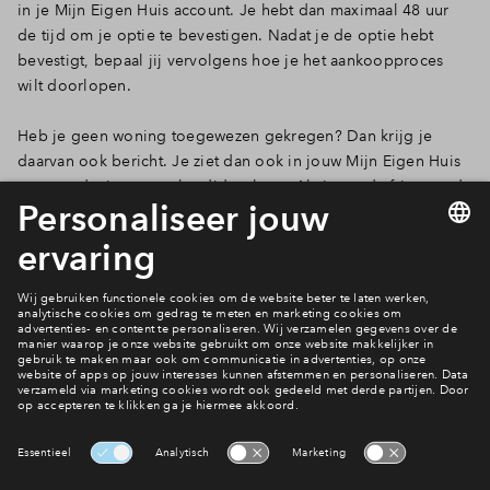
in je Mijn Eigen Huis account. Je hebt dan maximaal 48 uur
de tijd om je optie te bevestigen. Nadat je de optie hebt
bevestigt, bepaal jij vervolgens hoe je het aankoopproces
wilt doorlopen.
Heb je geen woning toegewezen gekregen? Dan krijg je
daarvan ook bericht. Je ziet dan ook in jouw Mijn Eigen Huis
account dat je reservekandidaat bent. Als iemand afziet van de
koop en jij bent de eerstvolgende reservekandidaat, dan
wordt er meteen contact met jou opgenomen. Wij geven
geen informatie over hoeveel reservekandidaten er zijn en op
welke plek je op de reservelijst staat.
Ook wonen in Het Veilingkwartier?
Bekijk het aanbod
Interesse? Meld je dan snel aan