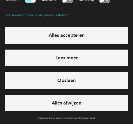
Interesse? Meld je dan snel aan
Hiermee blijf je op de hoogte van het belangrijkste nieuws en
eventuele projecten
Ja, ik wil mij aanmelden
Heb je een vraag en wil je direct antwoord? Bel ons op
088
712 20 71
6 dagen per week beschikbaar (behalve tijdens
feestdagen)
vandaag gesloten, maandag zijn we vanaf
09:00 uur weer
bereikbaar
via telefoon