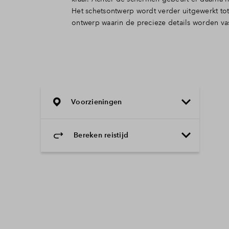
Het schetsontwerp wordt verder uitgewerkt tot 
details zijn uitgewerkt, wordt de verkooppr
ontwerp waarin de precieze details worden va
Voorzieningen
Bereken reistijd
Selecteer vervoermiddel
Selecteer vervoermiddel
10min
30min
60min