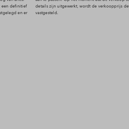
een definitief
ijs definitief
stgelegd en er
vastgesteld.