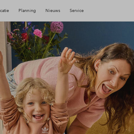
catie
Planning
Nieuws
Service
Mijn Eigen Huis
heid
Financiele check
ngen
Financiering
eid
Woning kopen
nis
Veelgestelde vragen