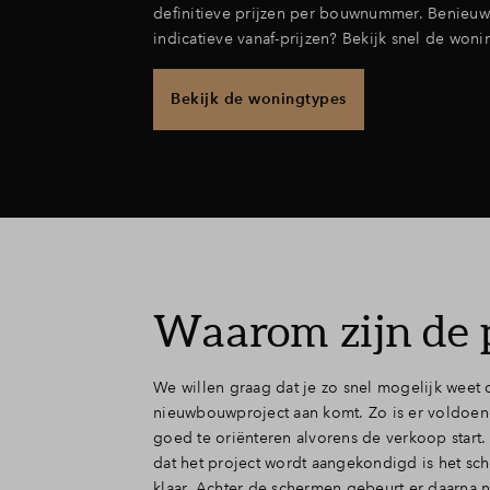
definitieve prijzen per bouwnummer. Benieuw
indicatieve vanaf-prijzen? Bekijk snel de woni
Bekijk de woningtypes
Waarom zijn de 
We willen graag dat je zo snel mogelijk weet 
worden afspraken gemaakt met de aannemer. 
nieuwbouwproject aan komt. Zo is er voldoen
vooraf een zo goed mogelijke inschatting maken,
goed te oriënteren alvorens de verkoop star
dat bijvoorbeeld de waarde van de woning ge
dat het project wordt aangekondigd is het sc
verandert of dat er een andere aanleiding is o
klaar. Achter de schermen gebeurt er daarna n
aan te passen. Op het moment dat de verkoop 