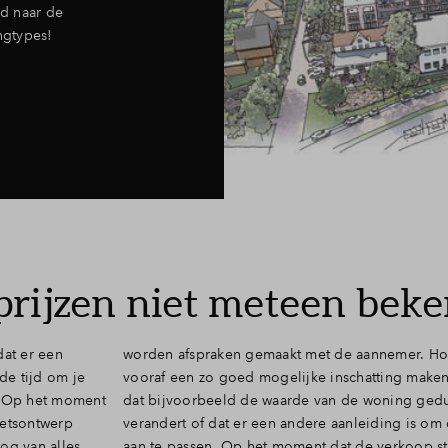
d naar de
ngtypes!
prijzen niet meteen bek
dat er een
Hoewel we
de tijd om je
 kan het zijn
t. Op het moment
durende de tijd
hetsontwerp
m de prijzen
og van alles.
start en alle