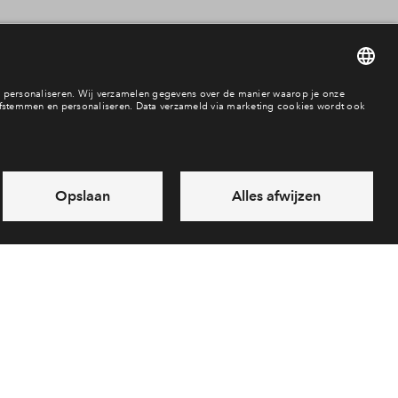
Appartement
Beschikbaarheid
vrij
In optie
verkocht
In aanbouw / bew
richten