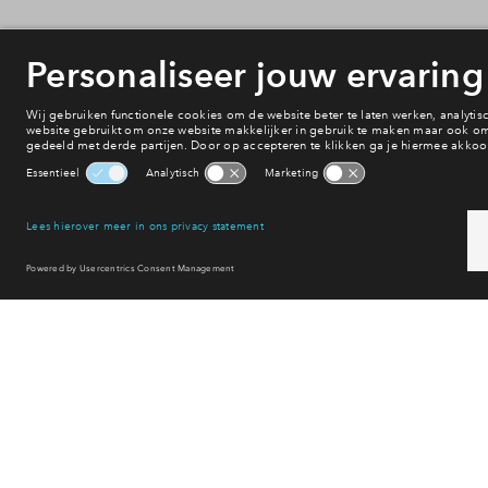
Onderwijs
Voorzieningen
Bereikbaarheid
Winkelen
Uitgaan
Sport & spel
Reset filter