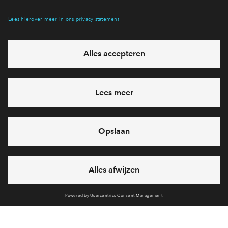
Hiermee blijf je op de hoogte van het belangrijkste nieuws en
eventuele projecten
Ja, ik wil mij aanmelden
Heb je een vraag en wil je direct antwoord? Bel ons op
088
712 20 71
6 dagen per week beschikbaar (behalve tijdens
feestdagen)
vandaag gesloten, maandag zijn we vanaf
09:00 uur weer
bereikbaar
via telefoon
Cookies