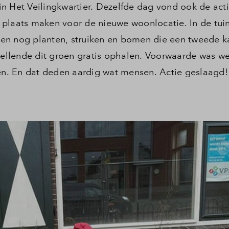
n Het Veilingkwartier. Dezelfde dag vond ook de act
Toewijzing
ie plaats maken voor de nieuwe woonlocatie. In de tui
en nog planten, struiken en bomen die een tweede k
Contact
llende dit groen gratis ophalen. Voorwaarde was we
den. En dat deden aardig wat mensen. Actie geslaagd!