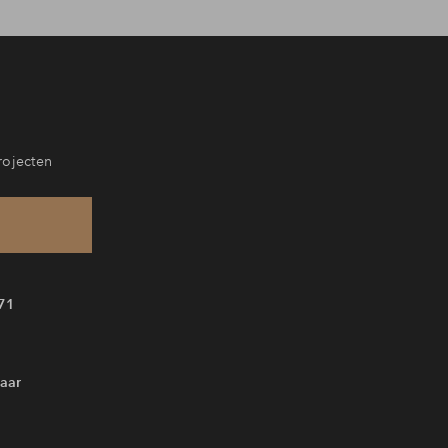
rojecten
71
aar