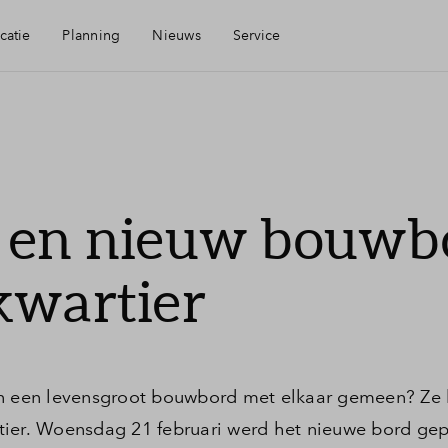
catie
Planning
Nieuws
Service
Mijn Eigen Huis
heid
Financiele check
n en nieuw bouwb
ngen
Financiering
kwartier
eid
Woning kopen
nis
Veelgestelde vragen
 en een levensgroot bouwbord met elkaar gemeen? Ze
tier. Woensdag 21 februari werd het nieuwe bord ge