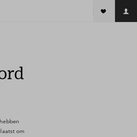
ord
 hebben
plaatst om