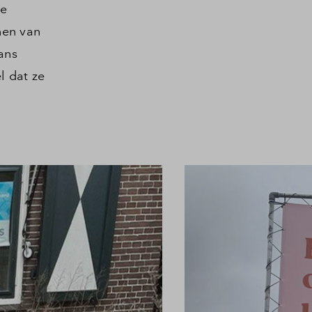
ie
nen van
ans
l dat ze