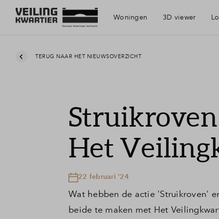
Woningen
3D viewer
Lo
Visie
TERUG NAAR HET NIEUWSOVERZICHT
Bereikbaar
Struikrove
Voorzieni
Het Veiling
Duurzaamh
22 februari '24
Geschiede
Wat hebben de actie 'Struikroven'
beide te maken met Het Veilingkwar